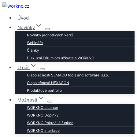
Přeskočit
na
Úvod
obsah
Novinky
Novinky jednotlivých verzí
Webináře
Články
Diskuzní Fórum pro uživatele WORKNC
O nás
O společnosti SEMACO tools and software, s.r.o.
O společnosti HEXAGON
Produktové portfolio
Možnosti
WORKNC Licence
WORKNC Doplňky
WORKNC Pokročilé funkce
WORKNC Interface