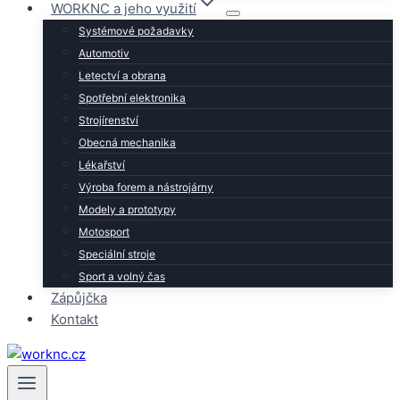
WORKNC a jeho využití
Systémové požadavky
Automotiv
Letectví a obrana
Spotřební elektronika
Strojírenství
Obecná mechanika
Lékařství
Výroba forem a nástrojárny
Modely a prototypy
Motosport
Speciální stroje
Sport a volný čas
Zápůjčka
Kontakt